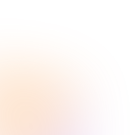
und Kosteneffizienz, um eine wartbare Datenbasis zu 
schaffen, die den Anforderungen moderner High-
Performance-Anwendungen gerecht wird.
Skalierbare Umgebung für KI-Erfolg
Machine Learning Platform
Unsere Machine Learning Platform bietet eine 
vollumfängliche Infrastruktur, um KI-Modelle effizient 
zu entwickeln, zu trainieren und produktiv zu 
betreiben. Wir unterstützen den gesamten MLOps-
Lifecycle – von der Datenaufbereitung bis zum 
Deployment – und ermöglichen so eine signifikante 
Verkürzung der Time-to-Value für Ihre KI-Initiativen.