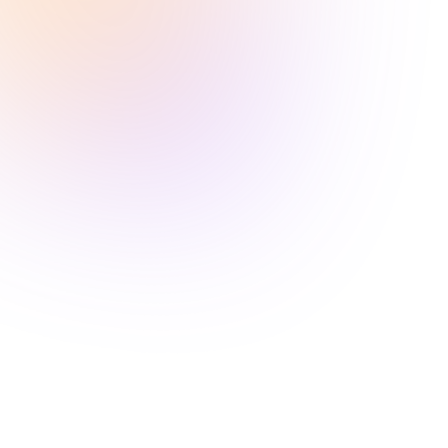
Interesse an Data Platform & 
Engineering-Löungen?
Wir glauben daran, dass eine durchdachte Cloud- und 
Datenstrategie Ihr Unternehmen nicht nur effizienter, 
sondern auch widerstandsfähiger macht. Lassen Sie 
uns darüber sprechen, wie wir als Ihr Solution Provider 
für digitale Souveränität und Resilienz Ihre 
technologische Transformation sicher und 
zukunftsweisend umsetzen können.
Name
Unternehmen
Ich interessiere mich für:
Sovereign Infrastructure
Cloud & Data Platforms